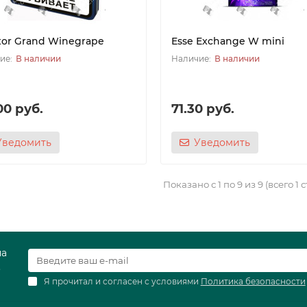
tor Grand Winegrape
Esse Exchange W mini
В наличии
В наличии
00 руб.
71.30 руб.
Уведомить
Уведомить
Показано с 1 по 9 из 9 (всего 1 
на
.
Я прочитал и согласен с условиями
Политика безопасности