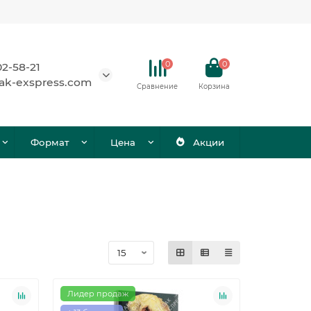
0
0
02-58-21
ak-exspress.com
Сравнение
Корзина
Формат
Цена
Акции
Лидер продаж