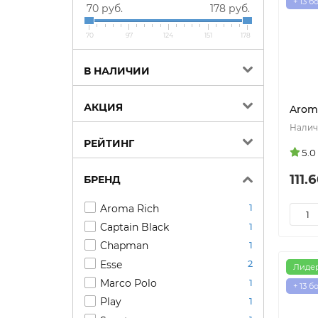
+ 13 б
70 руб.
178 руб.
70
97
124
151
178
В НАЛИЧИИ
АКЦИЯ
Aroma
РЕЙТИНГ
5.0
111.
БРЕНД
Aroma Rich
1
Captain Black
1
Chapman
1
Esse
2
Лиде
Marco Polo
1
+ 13 б
Play
1