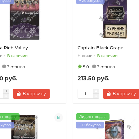
онусов
+ 23 бонусов
 Rich Valley
Captain Black Grape
В наличии
В наличии
3 отзыва
5.0
3 отзыва
60 руб.
213.50 руб.
В корзину
В корзину
р продаж
Лидер продаж
онусов
+ 13 бонусов