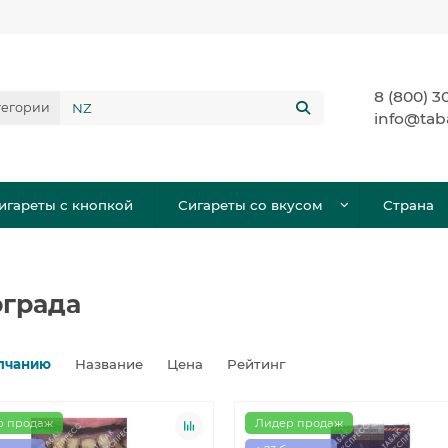
8 (800) 3
тегории
info@tab
игареты с кнопкой
Сигареты со вкусом
Страна
ограда
лчанию
Название
Цена
Рейтинг
р продаж
Лидер продаж