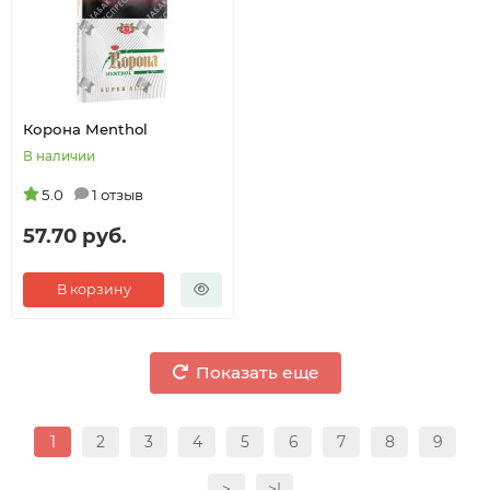
Корона Menthol
В наличии
5.0
1 отзыв
57.70 руб.
В корзину
Показать еще
1
2
3
4
5
6
7
8
9
>
>|