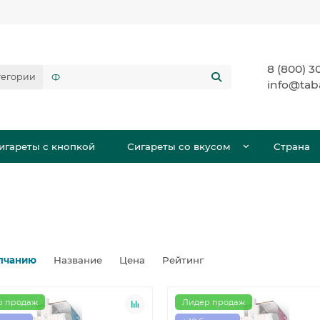
8 (800) 3
тегории
info@tab
игареты с кнопкой
Сигареты со вкусом
Страна
лчанию
Название
Цена
Рейтинг
р продаж
Лидер продаж