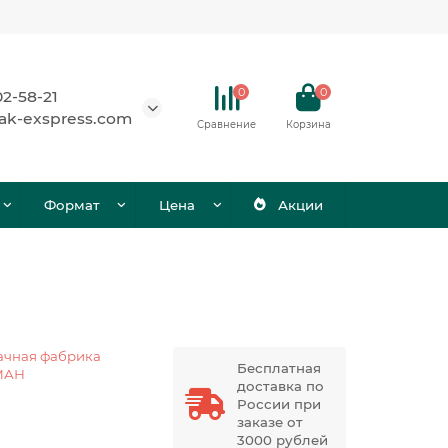
0
0
02-58-21
ak-exspress.com
Сравнение
Корзина
Формат
Цена
Акции
ачная фабрика
Бесплатная
МАН
доставка по
России при
заказе от
3000 рублей