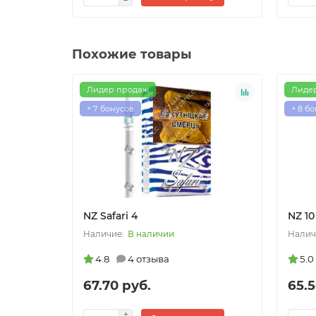
Похожие товары
Лидер продаж
Лиде
+ 7 бонусов
+ 8 б
NZ Safari 4
NZ 10
В наличии
4.8
4 отзыва
5.0
67.70 руб.
65.5