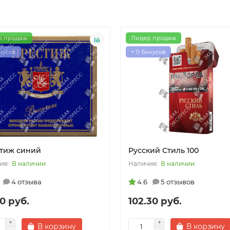
р продаж
Лидер продаж
онусов
+ 11 бонусов
тиж синий
Русский Стиль 100
В наличии
В наличии
4 отзыва
4.6
5 отзывов
0 руб.
102.30 руб.
В корзину
В корзину