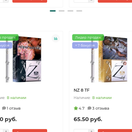
р продаж
Лидер продаж
онусов
+ 7 бонусов
NZ 8 TF
В наличии
В наличии
1 отзыв
4.7
3 отзыва
0 руб.
65.50 руб.