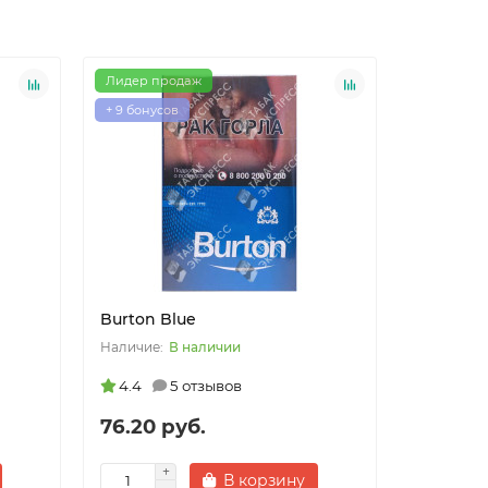
Лидер продаж
Лидер пр
+ 9 бонусов
+ 23 бонус
Burton Blue
Captain 
В наличии
4.4
5 отзывов
4.3
76.20 руб.
210.00
В корзину