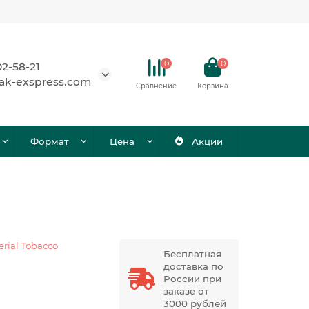
0
0
02-58-21
ak-exspress.com
Сравнение
Корзина
Формат
Цена
Акции
rial Tobacco
Бесплатная
доставка по
России при
заказе от
3000 рублей