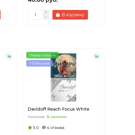
В корзину
Лидер продаж
Лидер пр
+ 11 бонусов
+ 11 бонус
Davidoff Reach Focus White
Davidoff
В наличии
5.0
4 отзыва
4.5