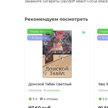
Закажите сигареты Davidoff Reach Focus Blac
Рекомендуем посмотреть
Лидер продаж
Лиде
+ 10 бонусов
+ 10 
Донской Табак Светлый
Ява 
В наличии
5.0
4 отзыва
5.0
97.60 руб.
91.5