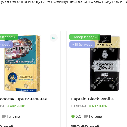
k уже сегодня и ощутите преимущества оптовых покупок в Т
р продаж
Лидер продаж
бонусов
+ 18 бонусов
Золотая Оригинальная
Captain Black Vanilla
В наличии
В наличии
1 отзыв
5.0
1 отзыв
0 руб.
180.60 руб.