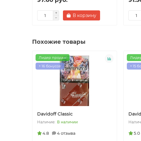
В корзину
Похожие товары
Лидер продаж
Лиде
+ 16 бонусов
+ 15 б
Davidoff Classic
David
В наличии
4.8
4 отзыва
5.0