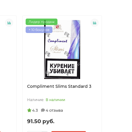
Лидер продаж
Лидер пр
+ 10 бонусов
+ 2 бонусо
Compliment Slims Standard 3
Corsar o
(блистер
В наличии
4.3
4 отзыва
4.8
91.50 руб.
17.70 р