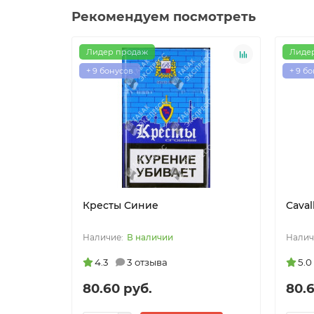
Рекомендуем посмотреть
Лидер продаж
Лиде
+ 9 бонусов
+ 9 б
Кресты Синие
Caval
В наличии
4.3
3 отзыва
5.0
80.60 руб.
80.6