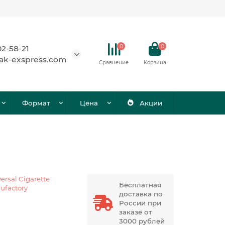
0
0
02-58-21
ak-exspress.com
Сравнение
Корзина
Формат
Цена
Акции
ersal Cigarette
Бесплатная
ufactory
доставка по
России при
заказе от
3000 рублей